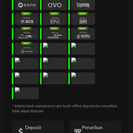
* Selama bank maintenance dan bank offline deposit dan penarikan
tidak dapat diproses
Deposit
Penarikan