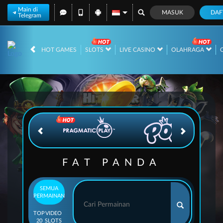
Main di
MASUK
DAF
Telegram
IDR
12,668,444,
HOT GAMES
SLOTS
LIVE CASINO
OLAHRAGA
FAT PANDA
SEMUA
PERMAINAN
TOP
VIDEO
20
SLOTS