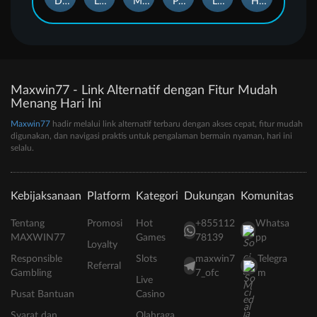
Dino Drop
Lucky Dog
Master Gems
Plushie Wins
Lucky Dice
Happy Nets
Maxwin77 - Link Alternatif dengan Fitur Mudah
Menang Hari Ini
Maxwin77
hadir melalui link alternatif terbaru dengan akses cepat, fitur mudah
digunakan, dan navigasi praktis untuk pengalaman bermain nyaman, hari ini
selalu.
Kebijaksanaan
Platform
Kategori
Dukungan
Komunitas
Tentang
Promosi
Hot
+855112
Whatsa
MAXWIN77
Games
78139
pp
Loyalty
Responsible
Slots
maxwin7
Telegra
Referral
Gambling
7_ofc
m
Live
Pusat Bantuan
Casino
Syarat dan
Olahraga