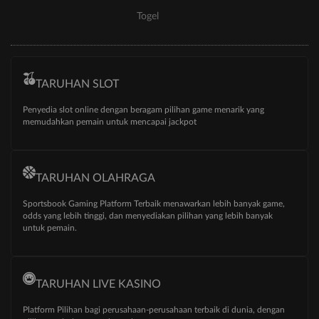
Togel
TARUHAN SLOT
Penyedia slot online dengan beragam pilihan game menarik yang
memudahkan pemain untuk mencapai jackpot
TARUHAN OLAHRAGA
Sportsbook Gaming Platform Terbaik menawarkan lebih banyak game,
odds yang lebih tinggi, dan menyediakan pilihan yang lebih banyak
untuk pemain.
TARUHAN LIVE KASINO
Platform Pilihan bagi perusahaan-perusahaan terbaik di dunia, dengan