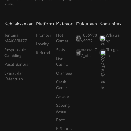
selalu.
Kebijaksanaan
Platform
Kategori
Dukungan
Komunitas
Tentang
Promosi
Hot
+855998
Whatsa
MAXWIN77
Games
65972
pp
Loyalty
Responsible
Slots
maxwin7
Telegra
Referral
Gambling
7_ofc
m
Live
Pusat Bantuan
Casino
Syarat dan
Olahraga
Ketentuan
Crash
Game
Arcade
Sabung
Ayam
Race
E-Sports