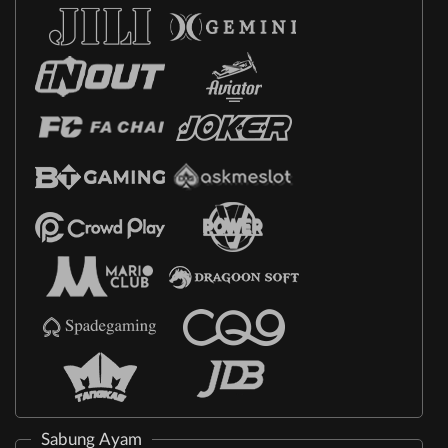
Sabung Ayam