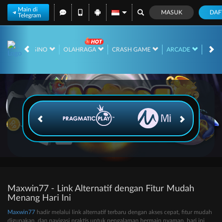
Main di
MASUK
DAF
Telegram
LIVE CASINO
OLAHRAGA
CRASH GAME
ARCADE
SAB
Maxwin77 - Link Alternatif dengan Fitur Mudah
Menang Hari Ini
Maxwin77
hadir melalui link alternatif terbaru dengan akses cepat, fitur mudah
digunakan, dan navigasi praktis untuk pengalaman bermain nyaman, hari ini